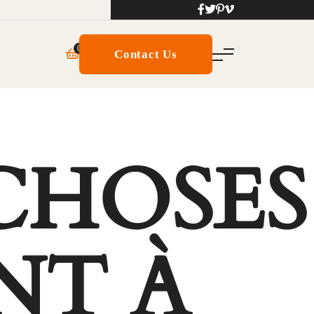
0
Contact Us
CHOSES
NT À